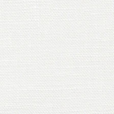
プロデュース ​など
問は
.com
まで