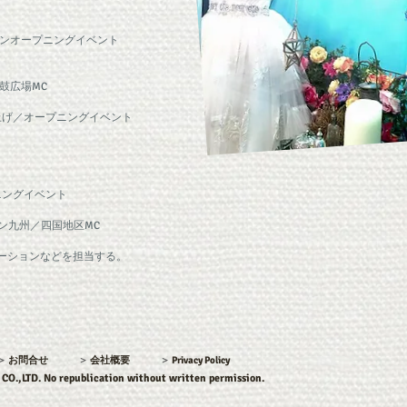
インオープニングイベント
鼓広場MC
上げ／オープニングイベント
ニングイベント
ン九州／四国地区MC
ーションなどを担当する。
＞
お問合せ
＞
会社概要
＞
Privacy Policy
 CO.,LTD. No republication without written permission.