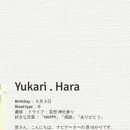
・子育てイベント・企業イベント
お問合せ・ご質
yukari@genie-8
Yukari . Hara
BirthDay： ５月３日
Blood type ：O
趣味 ：ドライブ： 妄想 神社参り
好きな言葉 ：『HAPPY』『感謝』『ありがとう』
皆さん、こんにちは。 ナビゲーターの 原 ゆかりです。​