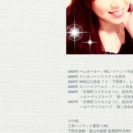
1993年 〜レポーター／MC／イベント
2000年 ラジオパーソナリティを担当
2003年 NHK山口放送 ＴＶ「下関便り
2005年 スペースワールド・イベント司
2006年 「水巻町コスモスまつり」総合司
ハローデイグループ 「第一回全体
2007年 「水巻町コスモスまつり」総合
ハローデイグループ 「第二回全体
その他
​三井ハイテック夏祭りMC
下関水族館・釜山水族館 提携調印式MC