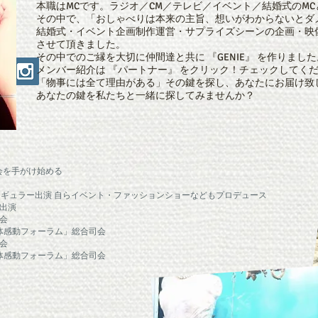
本職はMCです。ラジオ／CM／テレビ／イベント／結婚式のM
その中で、「おしゃべりは本来の主旨、想いがわからないとダ
結婚式・イベント企画制作運営・サプライズ​​シーンの企画・映
させて頂きました。
その中でのご縁を大切に仲間達と共に 『GENIE』 を作りました
メンバー紹介は 『パートナー』 をクリック！チェックしてく
「物事には全て理由がある」その鍵を探し、あなたにお届け致
あなたの鍵を私たちと一緒に探してみませんか？
司会を手がけ始める
」​レギュラー出演 自らイベント・ファッションショー​などもプロデュース
会出演
会​
感動フォーラム」総合司会
司会
感動フォーラム」総合司会