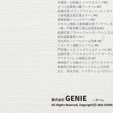
中畑清・山田雅人 トーク＆ライブMC
まつり起業祭八幡フィナーレMC
結婚式場 グランプラスセントバレンタ
小倉祇園太鼓広場ステージMC
黒崎祇園メインステージMC
ギネスに挑戦 小倉祇園太鼓フィナーレ太
（株）門倉剪断工業記念祝賀会MC
結婚式場 アモーレヴォレサンマルコ 立
若松競艇夏祭りＭＣ
北九州モノレールビール列車 MC
ハローディ感動フォーラム MC
門司港レトロ ジャズフェスティバル MC
結婚式場 ノートルダムマリノア オープ
アリサワバレエ福岡公演 MC
NHK地デジ＆BSカウントダウンキャラバ
各都市の出身のタレントさんとの共演
また、花火大会、レーザーショーのナレ
GENIE
株式会社
＞
ホーム
All Rights Reserved, Copyright(C) 2014 GENIE